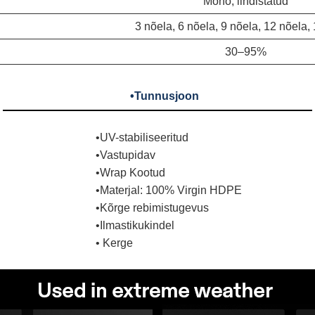
Mono, lindistatud
3 nõela, 6 nõela, 9 nõela, 12 nõela,
30–95%
•Tunnusjoon
•UV-stabiliseeritud
•Vastupidav
•Wrap Kootud
•Materjal: 100% Virgin HDPE
•Kõrge rebimistugevus
•Ilmastikukindel
• Kerge