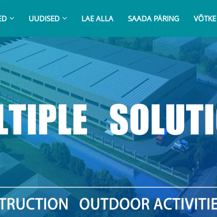
ED
UUDISED
LAE ALLA
SAADA PÄRING
VÕTKE