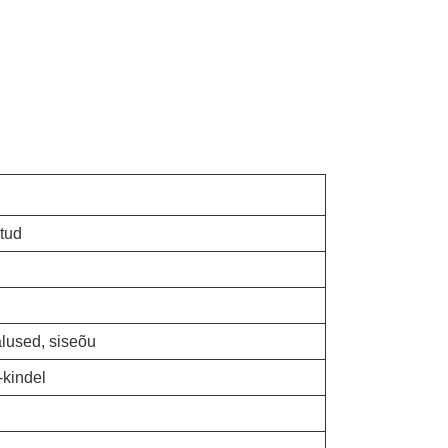
tud
alused, siseõu
kindel