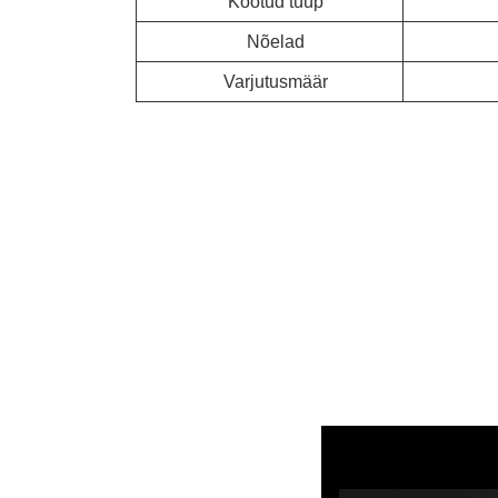
Kootud tüüp
Nõelad
Varjutusmäär