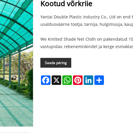
Kootud võrkriie
Yantai Double Plastic Industry Co., Ltd on end 
usaldusväärne tootja, tarnija, hulgimüüja, kaup
We Knitted Shade Net Cloth on pakendatud 100
vastupidav, rebenemiskindel ja kerge esmaklas
Saada päring
Facebook
X
WhatsApp
Pinterest
LinkedIn
Share