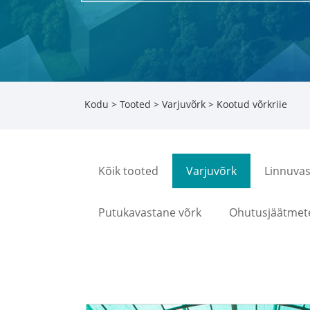
Kodu
>
Tooted
>
Varjuvõrk
> Kootud võrkriie
Kõik tooted
Varjuvõrk
Linnuvas
Putukavastane võrk
Ohutusjäätmet