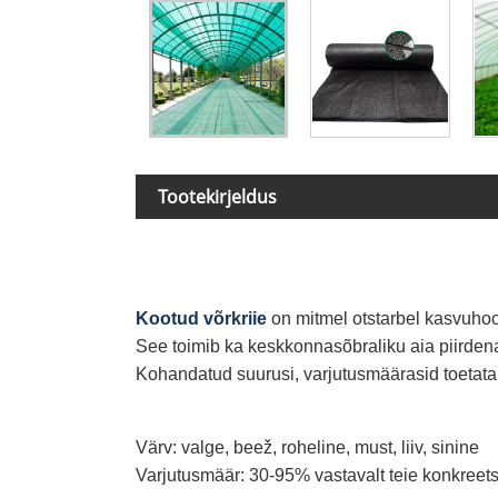
Tootekirjeldus
Kootud võrkriie
on mitmel otstarbel kasvuhoo
See toimib ka keskkonnasõbraliku aia piirden
Kohandatud suurusi, varjutusmäärasid toetatak
Värv: valge, beež, roheline, must, liiv, sinine
Varjutusmäär: 30-95% vastavalt teie konkreet