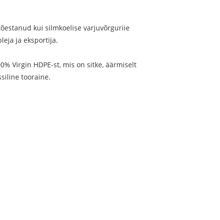
tõestanud kui silmkoelise varjuvõrguriie
leja ja eksportija.
% Virgin HDPE-st, mis on sitke, äärmiselt
siline tooraine.