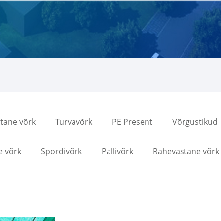
tane võrk
Turvavõrk
PE Present
Võrgustikud
e võrk
Spordivõrk
Pallivõrk
Rahevastane võrk