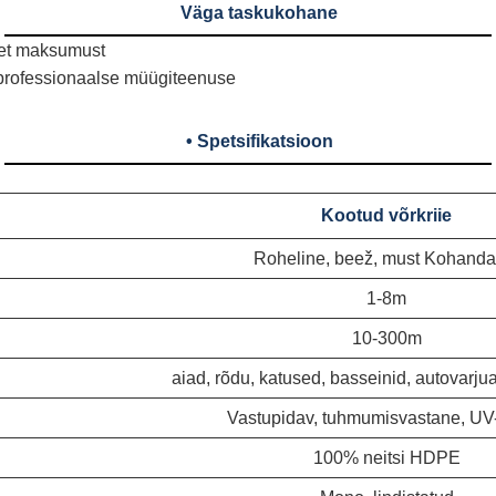
Väga taskukohane
set maksumust
 professionaalse müügiteenuse
• Spetsifikatsioon
Kootud võrkriie
Roheline, beež, must Kohanda
1-8m
10-300m
aiad, rõdu, katused, basseinid, autovarju
Vastupidav, tuhmumisvastane, UV-
100% neitsi HDPE