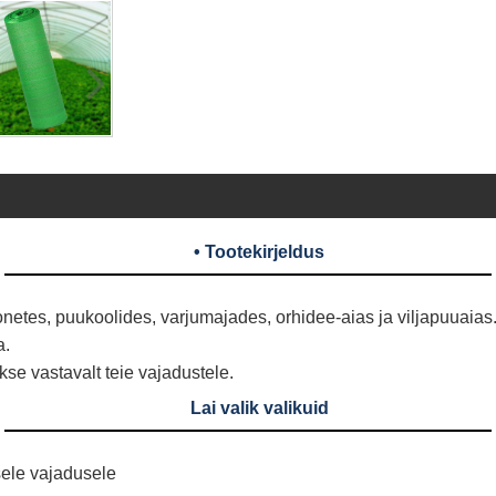
• Tootekirjeldus
netes, puukoolides, varjumajades, orhidee-aias ja viljapuuaias
a.
se vastavalt teie vajadustele.
Lai valik valikuid
sele vajadusele