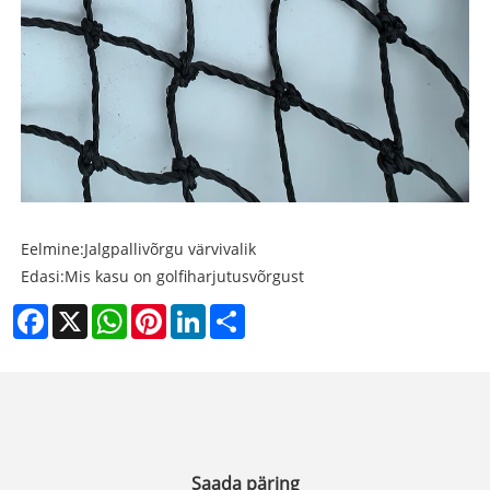
Eelmine:
Jalgpallivõrgu värvivalik
Edasi:
Mis kasu on golfiharjutusvõrgust
Facebook
X
WhatsApp
Pinterest
LinkedIn
Share
Saada päring