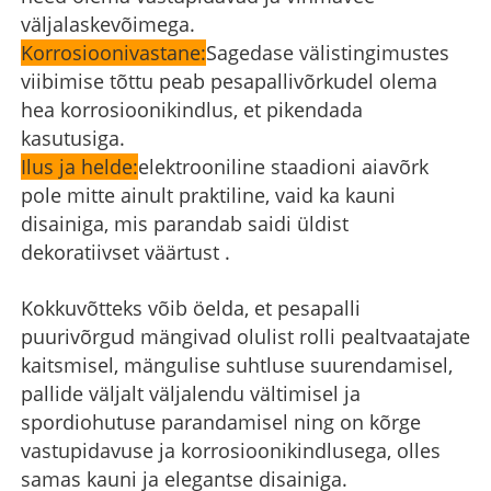
väljalaskevõimega.
Korrosioonivastane:
Sagedase välistingimustes
viibimise tõttu peab pesapallivõrkudel olema
hea korrosioonikindlus, et pikendada
kasutusiga.
Ilus ja helde:
elektrooniline staadioni aiavõrk
pole mitte ainult praktiline, vaid ka kauni
disainiga, mis parandab saidi üldist
dekoratiivset väärtust ‌.
Kokkuvõtteks võib öelda, et pesapalli
puurivõrgud mängivad olulist rolli pealtvaatajate
kaitsmisel, mängulise suhtluse suurendamisel,
pallide väljalt väljalendu vältimisel ja
spordiohutuse parandamisel ning on kõrge
vastupidavuse ja korrosioonikindlusega, olles
samas kauni ja elegantse disainiga.