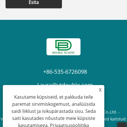
Esita
+86-535-6726098
Laura@ytdouble.com
X
Kasutame küpsiseid, et pakkuda teile
paremat sirvimiskogemust, analüüsida
saidi liiklust ja isikupärastada sisu. Seda
Autoriõigus © 2022 Yantai Double Plastic Industry Co.,Ltd. -
saiti kasutades nõustute meie küpsiste
Varjuvõrk, PE Present, Tellingute kaitsevõrk - Kõik õigused kaitstud.
kasutamisega.
Privaatsuspoliitika