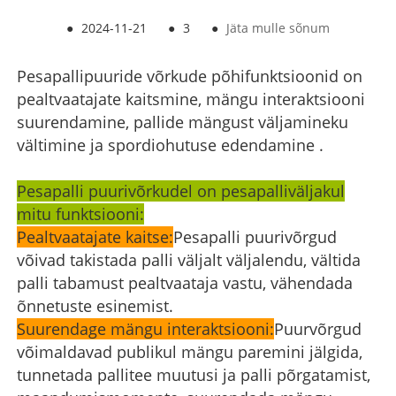
●
2024-11-21
●
3
●
Jäta mulle sõnum
Pesapallipuuride võrkude põhifunktsioonid on
pealtvaatajate kaitsmine, mängu interaktsiooni
suurendamine, pallide mängust väljamineku
vältimine ja spordiohutuse edendamine ‌.
Pesapalli puurivõrkudel on pesapalliväljakul
mitu funktsiooni:
Pealtvaatajate kaitse:
Pesapalli puurivõrgud
võivad takistada palli väljalt väljalendu, vältida
palli tabamust pealtvaataja vastu, vähendada
õnnetuste esinemist.
Suurendage mängu interaktsiooni:
Puurvõrgud
võimaldavad publikul mängu paremini jälgida,
tunnetada pallitee muutusi ja palli põrgatamist,