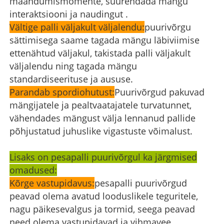
maandumismomente, suurendada mängu
interaktsiooni ja naudingut ‌.
Vältige palli väljakult väljalendu:
puurivõrgu
sättimisega saame tagada mängu läbiviimise
ettenähtud väljakul, takistada palli väljakult
väljalendu ning tagada mängu
standardiseerituse ja aususe.
Parandab spordiohutust:
Puurivõrgud pakuvad
mängijatele ja pealtvaatajatele turvatunnet,
vähendades mängust välja lennanud pallide
põhjustatud juhuslike vigastuste võimalust.
Lisaks on pesapalli puurivõrgul ka järgmised
omadused:
Kõrge vastupidavus:
pesapalli puurivõrgud
peavad olema avatud looduslikele teguritele,
nagu päikesevalgus ja tormid, seega peavad
need olema vastupidavad ja vihmavee